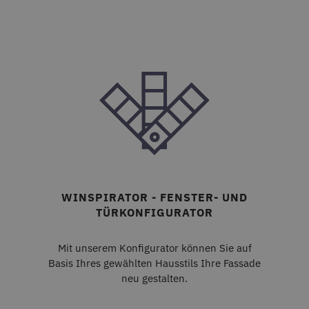
werden.
Name
Provider / Domäne
Ablaufdatum
ASP.NET_SessionId
Microsoft Corporation
1 Sekunde
deceuninck.de
CMSCookieLevel
Kentiko Software LLC
1 Sekunde
deceuninck.ce
WINSPIRATOR - FENSTER- UND
CMSCurrentTheme
deceuninck.de
1 Sekunde
TÜRKONFIGURATOR
CMSCsrfCookie
Kentiko Software LLC
1 Sekunde
deceuninck.de
Mit unserem Konfigurator können Sie auf
Basis Ihres gewählten Hausstils Ihre Fassade
neu gestalten.