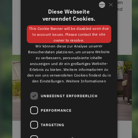
×
beachten. Wir haben hier für Sie die wichtigsten
Themen, Auswahl- und Qualitäts-Kriterien rund
Diese Webseite
ums Fenster zusammengestellt.
verwendet Cookies.
GERMAN
This Cookie Banner will be disabled soon due
ENGLISH
MEHR LESEN
to account issues. Please contact the site
owner to resolve.
Wir können diese zur Analyse unserer
Besucherdaten platzieren, um unsere Website
zu verbessern, personalisierte inhalte
anzuzeigen und dir ein großartiges Website-
Erlebnis zu bieten. Weitere informationen zu
den von uns verwendeten Cookies findest du in
den Einstellungen.
Weitere Informationen
UNBEDINGT ERFORDERLICH
PERFORMANCE
TARGETING
TIPPS FÜR DEN TERRASSENKAUF