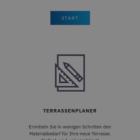
START
CFID
Adobe Inc.
1 Tag
terrassenkalkulator-
twinson.deceuninck.de
TERRASSENPLANER
Ermitteln Sie in wenigen Schritten den
Materialbedarf für Ihre neue Terrasse.