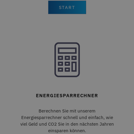
CMSPreferredCulture
Kentiko Software LLC
1 Sekunde
deceuninck.de
START
CMSPreferredUICulture
deceuninck.de
1 Sekunde
CMSpropertytab
deceuninck.de
1 Sekunde
CMSViewMode
deceuninck.de
1 Sekunde
CookieScriptConsent
CookieScript
1 Sekunde
deceuninck.de
ENERGIESPARRECHNER
CFTOKEN
Adobe Inc.
1 Tag
Berechnen Sie mit unserem
terrassenkalkulator-
twinson.deceuninck.de
Energiesparrechner schnell und einfach, wie
viel Geld und CO2 Sie in den nächsten Jahren
einsparen können.