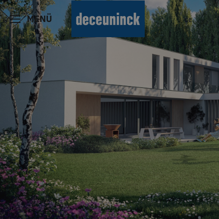
MENÜ
DE