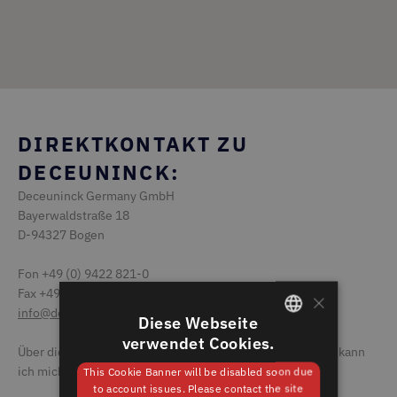
DIREKTKONTAKT ZU
DECEUNINCK:
Deceuninck Germany GmbH
Bayerwaldstraße 18
D-94327 Bogen
Fon +49 (0) 9422 821-0
×
Fax +49 (0) 9422 821-379
info@deceuninck.de
Diese Webseite
verwendet Cookies.
GERMAN
Über die Verarbeitung meiner personenbezogenen Daten kann
ich mich
hier
informieren.
This Cookie Banner will be disabled soon due
ENGLISH
to account issues. Please contact the site