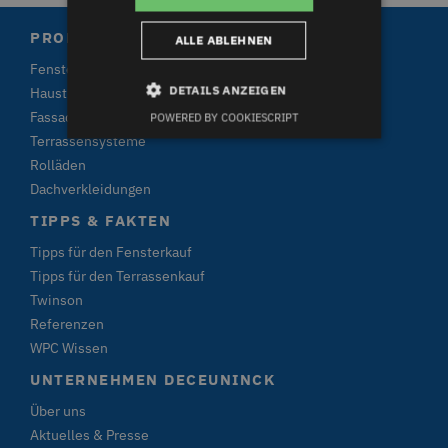
PRODUKTE
ALLE ABLEHNEN
Fenster
DETAILS ANZEIGEN
Haustüren und Terrassentüren
Fassadenverkleidungen
POWERED BY COOKIESCRIPT
Terrassensysteme
Rolläden
Unbedingt erforderlich
Performance
Dachverkleidungen
Targeting
Funktionalität
TIPPS & FAKTEN
Unklassifizierte
Tipps für den Fensterkauf
Unbedingt erforderliche Cookies ermöglichen
Tipps für den Terrassenkauf
wesentliche Kernfunktionen der Website wie die
Benutzeranmeldung und die Kontoverwaltung.
Twinson
Ohne die unbedingt erforderlichen Cookies kann
Referenzen
die Website nicht ordnungsgemäß verwendet
werden.
WPC Wissen
Name
Provider / Domäne
Ablaufdatum
UNTERNEHMEN DECEUNINCK
ASP.NET_SessionId
Microsoft Corporation
1 Sekunde
Über uns
deceuninck.de
Aktuelles & Presse