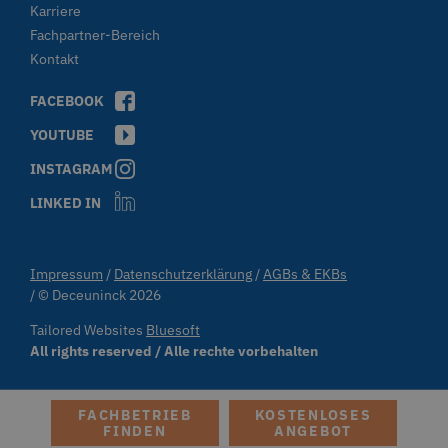
Karriere
Fachpartner-Bereich
Kontakt
FACEBOOK
CMSCookieLevel
Kentiko Software LLC
1 Sekunde
deceuninck.ce
YOUTUBE
INSTAGRAM
CMSCurrentTheme
deceuninck.de
1 Sekunde
LINKED IN
CMSCsrfCookie
Kentiko Software LLC
1 Sekunde
deceuninck.de
Impressum
Datenschutzerklärung
AGBs & EKBs
© Deceuninck 2026
Tailored Websites
Bluesoft
CMSPreferredCulture
Kentiko Software LLC
1 Sekunde
deceuninck.de
All rights reserved / Alle rechte vorbehalten
FACHBETRIEB
KOSTENLOSES
FINDEN
ANGEBOT
CMSPreferredUICulture
deceuninck.de
1 Sekunde