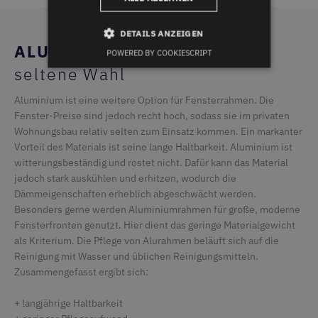
DETAILS ANZEIGEN
ALUMINIUMRAHMEN /
Die
POWERED BY COOKIESCRIPT
seltene Wahl
Unbedingt erforderlich
Performance
Aluminium ist eine weitere Option für Fensterrahmen. Die
Targeting
Funktionalität
Fenster-Preise sind jedoch recht hoch, sodass sie im privaten
Unklassifizierte
Wohnungsbau relativ selten zum Einsatz kommen. Ein markanter
Vorteil des Materials ist seine lange Haltbarkeit. Aluminium ist
Unbedingt erforderliche Cookies ermöglichen
witterungsbeständig und rostet nicht. Dafür kann das Material
wesentliche Kernfunktionen der Website wie die
Benutzeranmeldung und die Kontoverwaltung.
jedoch stark auskühlen und erhitzen, wodurch die
Ohne die unbedingt erforderlichen Cookies kann
Dämmeigenschaften erheblich abgeschwächt werden.
die Website nicht ordnungsgemäß verwendet
Besonders gerne werden Aluminiumrahmen für große, moderne
werden.
Fensterfronten genutzt. Hier dient das geringe Materialgewicht
Name
Provider / Domäne
Ablaufdatum
als Kriterium. Die Pflege von Alurahmen beläuft sich auf die
ASP.NET_SessionId
Microsoft Corporation
1 Sekunde
Reinigung mit Wasser und üblichen Reinigungsmitteln.
deceuninck.de
Zusammengefasst ergibt sich:
+ langjährige Haltbarkeit