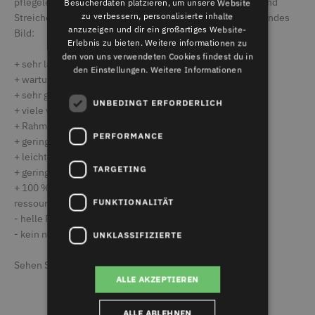
pflegeleicht, da sie keinen speziellen Schutz benötigen und
Besucherdaten platzieren, um unsere Website
zu verbessern, personalisierte inhalte
Streichen hinfällig ist. Zusammengefasst ergibt sich folgendes
anzuzeigen und dir ein großartiges Website-
Bild:
Erlebnis zu bieten. Weitere informationen zu
den von uns verwendeten Cookies findest du in
+ sehr langlebig – bis zu 50 Jahren Lebensdauer
den Einstellungen.
Weitere Informationen
+ wartungsarm
+ sehr gute Dämmeigenschaften
UNBEDINGT ERFORDERLICH
+ viele verschiedene Formen möglich
+ Rahmen in unterschiedlichen Fensterfarben erhältlich
PERFORMANCE
+ geringes Gewicht
+ leichte Reinigung
TARGETING
+ geringer Preis
+ 100 % recyclingfähig und somit besonders
FUNKTIONALITÄT
ressourcenschonend.
- helle Rahmen verschmutzen leicht
- kein natürlicher Rohstoff
UNKLASSIFIZIERTE
Sehen Sie sich unsere
Kunststofffenster im Überblick
an.
ALLE AKZEPTIEREN
ALLE ABLEHNEN