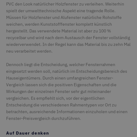
terrassenkalkulator-
PVC den Look natürlicher Holzfenster zu verleihen. Weiterhin
twinson.deceuninck.de
spielt der umwelttechnische Aspekt eine tragende Rolle.
Müssen für Holzfenster und Alufenster natürliche Rohstoffe
weichen, werden Kunststofffenster komplett künstlich
hergestellt. Das verwendete Material ist aber zu 100 %
recycelbar und wird nach dem Austausch der Fenster vollständig
wiederverwendet. In der Regel kann das Material bis zu zehn Mal
neu verarbeitet werden.
Dennoch liegt die Entscheidung, welcher Fensterrahmen
eingesetzt werden soll, natürlich im Entscheidungsbereich des
Hauseigentümers. Durch einen umfangreichen Fenster-
Vergleich lassen sich die positiven Eigenschaften und die
Name
Provider / Domäne
Ablaufdat
Wirkungen der einzelnen Fenster sehr gut miteinander
MPTP_DECEUNINCK_LANG
terrassenkalkulator-
1 Jahr 1
vergleichen. Es empfiehlt sich, vor der eigentlichen
Provider /
Name
Ablaufdatum
Beschreib
twinson.deceuninck.de
Monat
Domäne
Entscheidung die verschiedenen Rahmentypen vor Ort zu
Provider /
Name
li_sugr
LinkedIn
Ablaufdatum
2 Monate 
Bes
betrachten, ausreichende Informationen einzuholen und einen
_ga
Google LLC
2 Jahre
Dieser Co
Domäne
.linkedin.com
Wochen
deceuninck.de
ist mit Goo
Fenster-Preisvergleich durchzuführen.
Universal A
SRM_B
Microsoft
1 Jahr 3
Die
_clsk
Microsoft
1 Tag
verknüpft. 
Corporation
Wochen
MSN
.deceuninck.de
eine wicht
.c.bing.com
Ers
Auf Dauer denken
Aktualisier
ord
_clck
.deceuninck.de
11 Monate