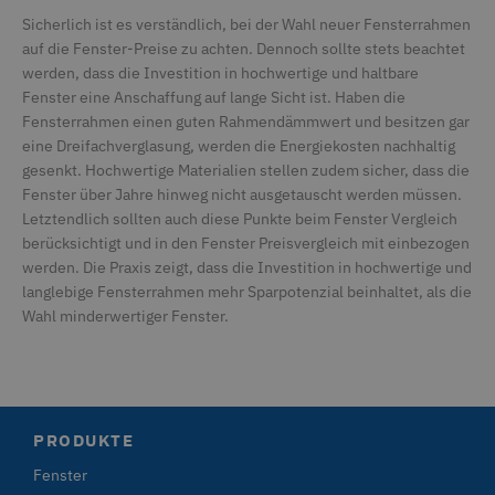
am häufigs
Fun
Wochen
verwendet
Web
Sicherlich ist es verständlich, bei der Wahl neuer Fensterrahmen
Analysedie
ln_or
www.deceuninck.de
1 Tag
auf die Fenster-Preise zu achten. Dennoch sollte stets beachtet
Google. Di
SM
.c.clarity.ms
Session
Die
Cookie wir
MSN
werden, dass die Investition in hochwertige und haltbare
verwendet
Dri
eindeutige
Fenster eine Anschaffung auf lange Sicht ist. Haben die
dem
zu untersc
der
Fensterrahmen einen guten Rahmendämmwert und besitzen gar
indem eine 
int
generiert
eine Dreifachverglasung, werden die Energiekosten nachhaltig
mes
als Client-
gesenkt. Hochwertige Materialien stellen zudem sicher, dass die
zugewiesen
test_cookie
Google LLC
15 Minuten
Die
ist in jeder
Fenster über Jahre hinweg nicht ausgetauscht werden müssen.
.doubleclick.net
von
Seitenanfo
Bes
Letztendlich sollten auch diese Punkte beim Fenster Vergleich
auf einer S
ges
enthalten 
fes
berücksichtigt und in den Fenster Preisvergleich mit einbezogen
zur Berech
Bro
Besucher-, 
werden. Die Praxis zeigt, dass die Investition in hochwertige und
Bes
und
unt
langlebige Fensterrahmen mehr Sparpotenzial beinhaltet, als die
Kampagnen
die Site-
Wahl minderwertiger Fenster.
MUID
Microsoft
1 Jahr 3
Die
Analyseber
Corporation
Wochen
von
verwendet.
.bing.com
als
Ben
_gat_UA-320446-
deceuninck.de
1 Minute
Dies ist ein
ver
1
Google Ana
dur
gesetztes 
Mic
Cookie, be
fes
Musterele
PRODUKTE
wir
Namen die
ang
eindeutige
Fenster
die
Identität
übe