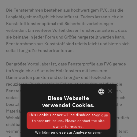
Die Fensterrahmen bestehen aus hochwertigem PVC, das die
Langlebigkeit maßgeblich beeinflusst. Zudem lassen sich die
Kunststofffenster optimal mit Sicherheitsvorkehrungen
verbinden. Ein weiterer Vorteil dieser Fenstervariante ist, dass
sie beinahe in jeder Form und Größe hergestellt werden kann.
Fensterrahmen aus Kunststoff sind relativ leicht und bieten sich
selbst für große Fensterfronten an.
Der größte Vorteil aber ist, dass Fensterprofile aus PVC gerade
im Vergleich zu Alu- oder Holzfenstern mit besseren
Dämmwerten punkten und so Energie- und Heizkosten
reduzieren. Durch spezielle Folien ist es zudem möglich, die
×
Fensterrahmen aus Kunststoff in vielen Farben zu gestalten,
Diese Webseite
sodass sie sich optimal in die Hausfassade einfügen. Dennoch
besitzt auch ein Kunststofffenster Nachteile. Das künstliche
verwendet Cookies.
GERMAN
Material verbessert, anders als Holzfenster, nicht das
This Cookie Banner will be disabled soon due
Wohnklima. Bei sehr hellen Rahmen kann sich Schmutz deutlich
ENGLISH
to account issues. Please contact the site
sichtbar auf dem Kunststoff ablegen, wodurch die Optik
owner to resolve.
vermindert wird. Dennoch gelten Kunststoffrahmen als äußerst
Wir können diese zur Analyse unserer