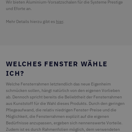
Wir bieten Aluminium-Vorsatzschalen für die Systeme Prestige
CMSViewMode
deceuninck.de
1 Sekunde
und Eforte an.
CookieScriptConsent
CookieScript
1 Sekunde
deceuninck.de
Mehr Details hierzu gibt es
hier
.
CFTOKEN
Adobe Inc.
1 Tag
WELCHES FENSTER WÄHLE
terrassenkalkulator-
twinson.deceuninck.de
ICH?
Welche Fensterrahmen letztendlich das neue Eigenheim
schmücken sollen, hängt natürlich von den eigenen Vorlieben
ab. Dennoch spricht bereits die Beliebtheit der Fensterrahmen
aus Kunststoff für die Wahl dieses Produkts. Durch den geringen
Pflegeaufwand, die relativ niedrigen Fenster-Preise und die
Möglichkeit, die Fensterrahmen explizit auf die eigenen
Bedürfnisse anzupassen, ergeben sich nennenswerte Vorteile.
CFID
Adobe Inc.
1 Tag
Zudem ist es durch Rahmenfolien möglich, dem verwendeten