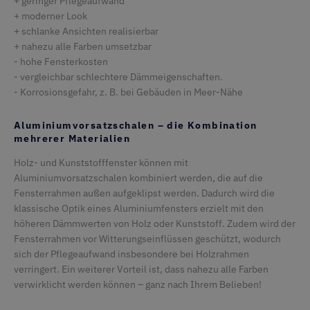
+ geringer Pflegeaufwand
+ moderner Look
+ schlanke Ansichten realisierbar
+ nahezu alle Farben umsetzbar
CMSCookieLevel
Kentiko Software LLC
1 Sekunde
- hohe Fensterkosten
deceuninck.ce
- vergleichbar schlechtere Dämmeigenschaften.
- Korrosionsgefahr, z. B. bei Gebäuden in Meer-Nähe
CMSCurrentTheme
deceuninck.de
1 Sekunde
CMSCsrfCookie
Kentiko Software LLC
1 Sekunde
deceuninck.de
Aluminiumvorsatzschalen – die Kombination
mehrerer Materialien
Holz- und Kunststofffenster können mit
Aluminiumvorsatzschalen kombiniert werden, die auf die
Fensterrahmen außen aufgeklipst werden. Dadurch wird die
CMSPreferredCulture
Kentiko Software LLC
1 Sekunde
klassische Optik eines Aluminiumfensters erzielt mit den
deceuninck.de
höheren Dämmwerten von Holz oder Kunststoff. Zudem wird der
Fensterrahmen vor Witterungseinflüssen geschützt, wodurch
sich der Pflegeaufwand insbesondere bei Holzrahmen
verringert. Ein weiterer Vorteil ist, dass nahezu alle Farben
CMSPreferredUICulture
deceuninck.de
1 Sekunde
verwirklicht werden können – ganz nach Ihrem Belieben!
CMSpropertytab
deceuninck.de
1 Sekunde