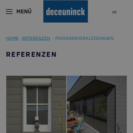
MENÜ
DE
HOME
REFERENZEN
FASSADENVERKLEIDUNGEN
-
-
REFERENZEN