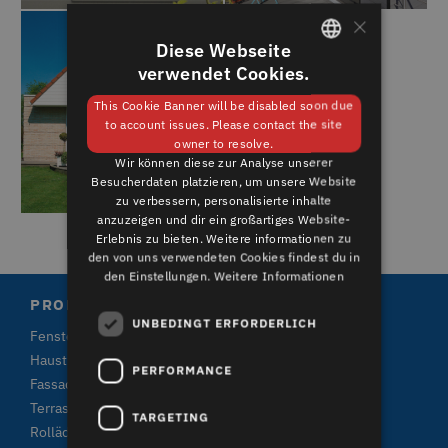
×
Diese Webseite
verwendet Cookies.
GERMAN
This Cookie Banner will be disabled soon due
ENGLISH
to account issues. Please contact the site
owner to resolve.
Wir können diese zur Analyse unserer
Besucherdaten platzieren, um unsere Website
zu verbessern, personalisierte inhalte
anzuzeigen und dir ein großartiges Website-
Erlebnis zu bieten. Weitere informationen zu
den von uns verwendeten Cookies findest du in
den Einstellungen.
Weitere Informationen
PRODUKTE
UNBEDINGT ERFORDERLICH
Fenster
Haustüren und Terrassentüren
PERFORMANCE
Fassadenverkleidungen
Terrassensysteme
TARGETING
Rolläden