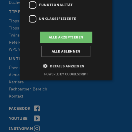
Dachverkleidungen
FUNKTIONALITÄT
TIPPS & FAKTEN
UNKLASSIFIZIERTE
Tipps für den Fensterkauf
Tipps für den Terrassenkauf
Twinson
ALLE AKZEPTIEREN
Referenzen
WPC Wissen
ALLE ABLEHNEN
UNTERNEHMEN DECEUNINCK
DETAILS ANZEIGEN
Über uns
POWERED BY COOKIESCRIPT
Aktuelles & Presse
Karriere
Unbedingt erforderlich
Performance
Fachpartner-Bereich
Kontakt
Targeting
Funktionalität
Unklassifizierte
FACEBOOK
Unbedingt erforderliche Cookies ermöglichen
YOUTUBE
wesentliche Kernfunktionen der Website wie die
Benutzeranmeldung und die Kontoverwaltung.
INSTAGRAM
Ohne die unbedingt erforderlichen Cookies kann