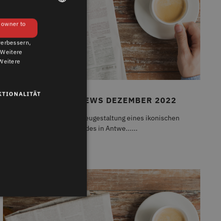
GERMAN
e owner to
ENGLISH
verbessern,
 Weitere
Weitere
KTIONALITÄT
BRANCHEN-NEWS DEZEMBER 2022
Eine futuristische Neugestaltung eines ikonischen
Gebäudes in Antwe......
erte