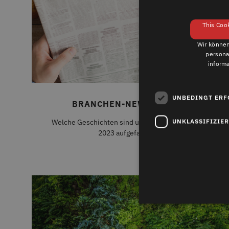
This Cook
Wir können
persona
inform
UNBEDINGT ERF
BRANCHEN-NEWS FEBRUAR
UNKLASSIFIZIE
Welche Geschichten sind uns zu Beginn des Jahres
2023 aufgefallen? ......
Unb