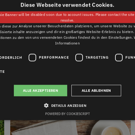
Diese Webseite verwendet Cookies.
ie Banner will be disabled soon due to account issues. Please contact the sit
resolve.
 diese zur Analyse unserer Besucherdaten platzieren, um unsere Website zu 
lisierte inhalte anzuzeigen und dir ein großartiges Website-Erlebnis zu bieten.
ationen zu den von uns verwendeten Cookies findest du in den Einstellungen.
Informationen
ORDERLICH
PERFORMANCE
TARGETING
FUN
MAAS-JACOBS UND DECEUNINCK:
INNOVATIONS-PARTNER
RTE
Wenn die Menschen im Süden von Noord-Brabant,
einer der zwölf Provi......
ALLE AKZEPTIEREN
ALLE ABLEHNEN
DETAILS ANZEIGEN
POWERED BY COOKIESCRIPT
edingt erforderlich
Performance
Targeting
Funktionalität
Unklassifizi