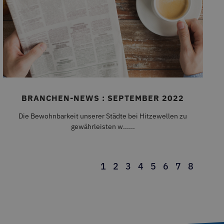
die Kontoverwaltung. Ohne
 enthält Informationen
 sowie über Werbung, die
h dieser Website gesehen
en werden.
BRANCHEN-NEWS : SEPTEMBER 2022
Die Bewohnbarkeit unserer Städte bei Hitzewellen zu
tem alle über POST-
prüft. Schützt vor
gewährleisten w......
e der Seite zu
 aus Sprache und Ländercode
1
2
3
4
5
6
7
8
st verwendet, um die
 zu speichern. Das Cookie-
mäß funktionieren.