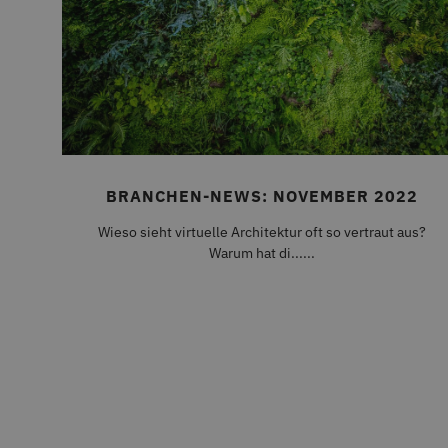
Unbedingt erforderliche Coo
die unbedingt erforderliche
Name
ASP.NET_SessionId
CMSCookieLevel
BRANCHEN-NEWS: NOVEMBER 2022
CMSCurrentTheme
Wieso sieht virtuelle Architektur oft so vertraut aus?
CMSCsrfCookie
Warum hat di......
CMSPreferredCulture
CMSPreferredUICulture
CMSpropertytab
CMSViewMode
CookieScriptConsent